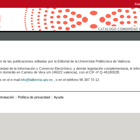
Cas
 de las publicaciones editadas por la Editorial de la Universitat Politècnica de València.
iedad de la Información y Comercio Electrónico, y demás legislación complementaria, le info
icilio en Camino de Vera s/n (46022 valencia), con el CIF nº Q-4618002B.
s en el e-mail
info@lalibreria.upv.es
, o en el teléfono 96 387 70 12.
tratación
::
Política de privacidad
::
Ayuda