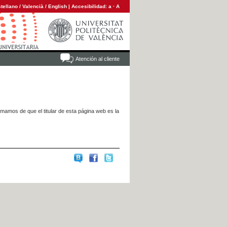
tellano
/
Valencià
/
English
|
Accesibilidad:
a
·
A
Atención al cliente
rmamos de que el titular de esta página web es la