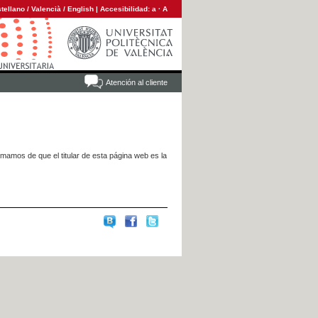
tellano
/
Valencià
/
English
|
Accesibilidad:
a
·
A
Atención al cliente
rmamos de que el titular de esta página web es la