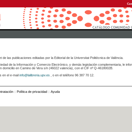
Cas
 de las publicaciones editadas por la Editorial de la Universitat Politècnica de València.
iedad de la Información y Comercio Electrónico, y demás legislación complementaria, le info
icilio en Camino de Vera s/n (46022 valencia), con el CIF nº Q-4618002B.
s en el e-mail
info@lalibreria.upv.es
, o en el teléfono 96 387 70 12.
tratación
::
Política de privacidad
::
Ayuda