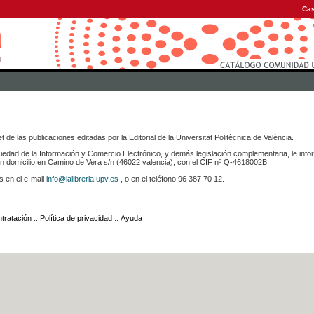
Cas
 de las publicaciones editadas por la Editorial de la Universitat Politècnica de València.
iedad de la Información y Comercio Electrónico, y demás legislación complementaria, le info
icilio en Camino de Vera s/n (46022 valencia), con el CIF nº Q-4618002B.
s en el e-mail
info@lalibreria.upv.es
, o en el teléfono 96 387 70 12.
tratación
::
Política de privacidad
::
Ayuda