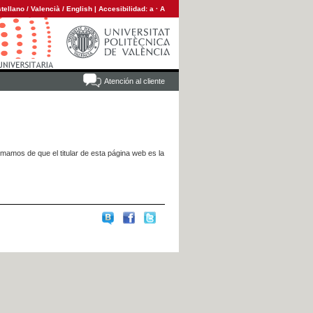
tellano
/
Valencià
/
English
|
Accesibilidad:
a
·
A
Atención al cliente
rmamos de que el titular de esta página web es la