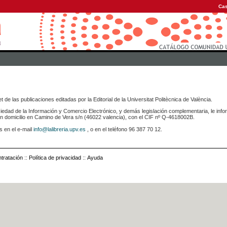
Cas
 de las publicaciones editadas por la Editorial de la Universitat Politècnica de València.
iedad de la Información y Comercio Electrónico, y demás legislación complementaria, le info
icilio en Camino de Vera s/n (46022 valencia), con el CIF nº Q-4618002B.
s en el e-mail
info@lalibreria.upv.es
, o en el teléfono 96 387 70 12.
tratación
::
Política de privacidad
::
Ayuda