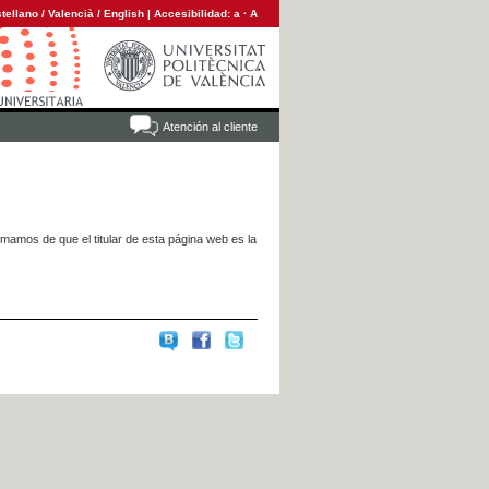
tellano
/
Valencià
/
English
|
Accesibilidad:
a
·
A
Atención al cliente
rmamos de que el titular de esta página web es la