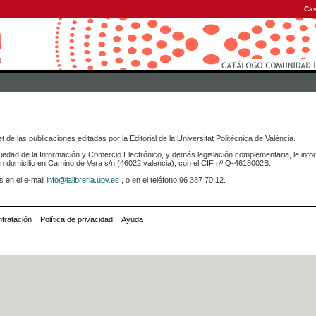
Cas
 de las publicaciones editadas por la Editorial de la Universitat Politècnica de València.
iedad de la Información y Comercio Electrónico, y demás legislación complementaria, le info
icilio en Camino de Vera s/n (46022 valencia), con el CIF nº Q-4618002B.
s en el e-mail
info@lalibreria.upv.es
, o en el teléfono 96 387 70 12.
tratación
::
Política de privacidad
::
Ayuda