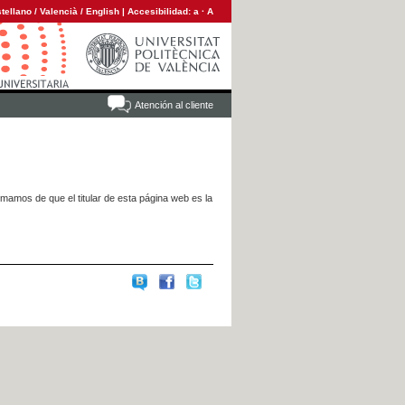
tellano
/
Valencià
/
English
|
Accesibilidad:
a
·
A
Atención al cliente
rmamos de que el titular de esta página web es la