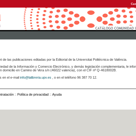
Cas
 de las publicaciones editadas por la Editorial de la Universitat Politècnica de València.
iedad de la Información y Comercio Electrónico, y demás legislación complementaria, le info
icilio en Camino de Vera s/n (46022 valencia), con el CIF nº Q-4618002B.
s en el e-mail
info@lalibreria.upv.es
, o en el teléfono 96 387 70 12.
tratación
::
Política de privacidad
::
Ayuda