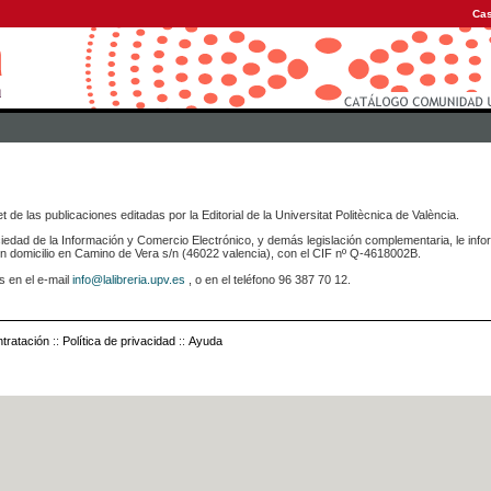
Cas
 de las publicaciones editadas por la Editorial de la Universitat Politècnica de València.
iedad de la Información y Comercio Electrónico, y demás legislación complementaria, le info
icilio en Camino de Vera s/n (46022 valencia), con el CIF nº Q-4618002B.
s en el e-mail
info@lalibreria.upv.es
, o en el teléfono 96 387 70 12.
tratación
::
Política de privacidad
::
Ayuda