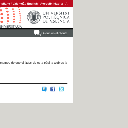
tellano
/
Valencià
/
English
|
Accesibilidad:
a
·
A
Atención al cliente
rmamos de que el titular de esta página web es la