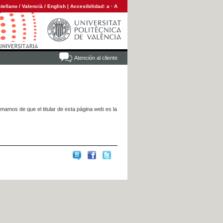
tellano
/
Valencià
/
English
|
Accesibilidad:
a
·
A
Atención al cliente
rmamos de que el titular de esta página web es la