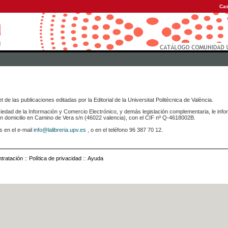
Cas
 de las publicaciones editadas por la Editorial de la Universitat Politècnica de València.
iedad de la Información y Comercio Electrónico, y demás legislación complementaria, le info
icilio en Camino de Vera s/n (46022 valencia), con el CIF nº Q-4618002B.
s en el e-mail
info@lalibreria.upv.es
, o en el teléfono 96 387 70 12.
tratación
::
Política de privacidad
::
Ayuda