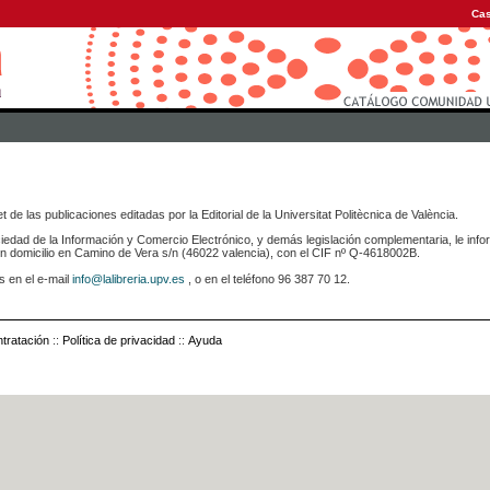
Cas
 de las publicaciones editadas por la Editorial de la Universitat Politècnica de València.
iedad de la Información y Comercio Electrónico, y demás legislación complementaria, le info
icilio en Camino de Vera s/n (46022 valencia), con el CIF nº Q-4618002B.
s en el e-mail
info@lalibreria.upv.es
, o en el teléfono 96 387 70 12.
tratación
::
Política de privacidad
::
Ayuda