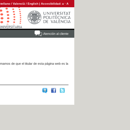
tellano
/
Valencià
/
English
|
Accesibilidad:
a
·
A
Atención al cliente
rmamos de que el titular de esta página web es la