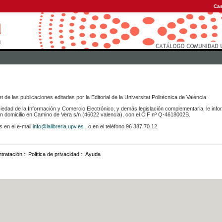
Cas
 de las publicaciones editadas por la Editorial de la Universitat Politècnica de València.
iedad de la Información y Comercio Electrónico, y demás legislación complementaria, le info
icilio en Camino de Vera s/n (46022 valencia), con el CIF nº Q-4618002B.
s en el e-mail
info@lalibreria.upv.es
, o en el teléfono 96 387 70 12.
tratación
::
Política de privacidad
::
Ayuda