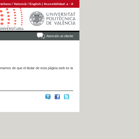
tellano
/
Valencià
/
English
|
Accesibilidad:
a
·
A
Atención al cliente
rmamos de que el titular de esta página web es la