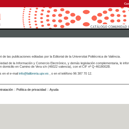
Cas
 de las publicaciones editadas por la Editorial de la Universitat Politècnica de València.
iedad de la Información y Comercio Electrónico, y demás legislación complementaria, le info
icilio en Camino de Vera s/n (46022 valencia), con el CIF nº Q-4618002B.
s en el e-mail
info@lalibreria.upv.es
, o en el teléfono 96 387 70 12.
tratación
::
Política de privacidad
::
Ayuda