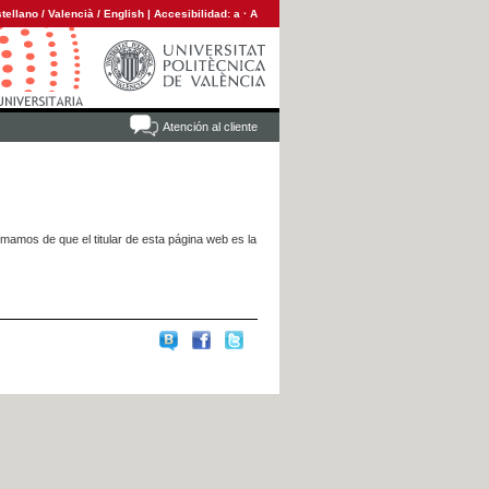
tellano
/
Valencià
/
English
|
Accesibilidad:
a
·
A
Atención al cliente
rmamos de que el titular de esta página web es la