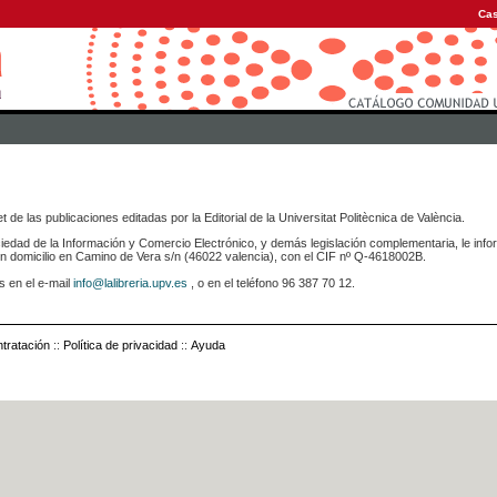
Cas
 de las publicaciones editadas por la Editorial de la Universitat Politècnica de València.
iedad de la Información y Comercio Electrónico, y demás legislación complementaria, le info
icilio en Camino de Vera s/n (46022 valencia), con el CIF nº Q-4618002B.
s en el e-mail
info@lalibreria.upv.es
, o en el teléfono 96 387 70 12.
tratación
::
Política de privacidad
::
Ayuda