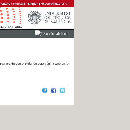
tellano
/
Valencià
/
English
|
Accesibilidad:
a
·
A
Atención al cliente
rmamos de que el titular de esta página web es la