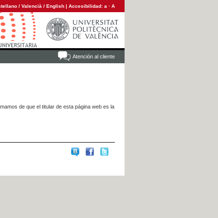
tellano
/
Valencià
/
English
|
Accesibilidad:
a
·
A
Atención al cliente
rmamos de que el titular de esta página web es la