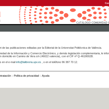
Cas
 de las publicaciones editadas por la Editorial de la Universitat Politècnica de València.
iedad de la Información y Comercio Electrónico, y demás legislación complementaria, le info
icilio en Camino de Vera s/n (46022 valencia), con el CIF nº Q-4618002B.
s en el e-mail
info@lalibreria.upv.es
, o en el teléfono 96 387 70 12.
tratación
::
Política de privacidad
::
Ayuda