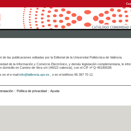
Cas
 de las publicaciones editadas por la Editorial de la Universitat Politècnica de València.
iedad de la Información y Comercio Electrónico, y demás legislación complementaria, le info
icilio en Camino de Vera s/n (46022 valencia), con el CIF nº Q-4618002B.
s en el e-mail
info@lalibreria.upv.es
, o en el teléfono 96 387 70 12.
tratación
::
Política de privacidad
::
Ayuda