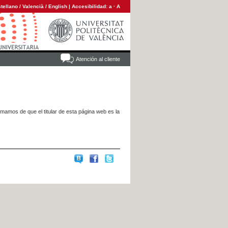
tellano
/
Valencià
/
English
|
Accesibilidad:
a
·
A
Atención al cliente
rmamos de que el titular de esta página web es la