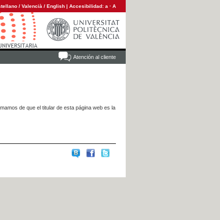
tellano
/
Valencià
/
English
|
Accesibilidad:
a
·
A
Atención al cliente
rmamos de que el titular de esta página web es la