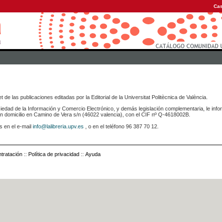
Cas
 de las publicaciones editadas por la Editorial de la Universitat Politècnica de València.
iedad de la Información y Comercio Electrónico, y demás legislación complementaria, le info
icilio en Camino de Vera s/n (46022 valencia), con el CIF nº Q-4618002B.
s en el e-mail
info@lalibreria.upv.es
, o en el teléfono 96 387 70 12.
tratación
::
Política de privacidad
::
Ayuda