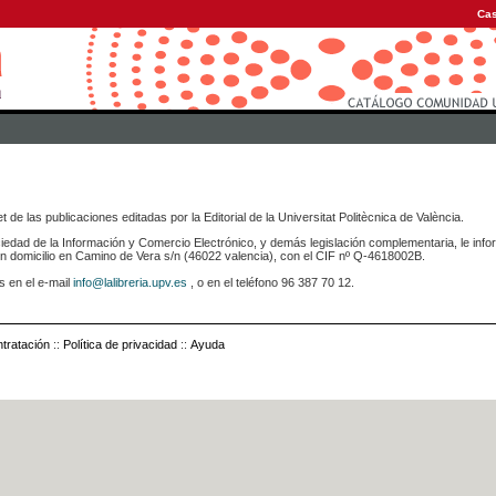
Cas
 de las publicaciones editadas por la Editorial de la Universitat Politècnica de València.
iedad de la Información y Comercio Electrónico, y demás legislación complementaria, le info
icilio en Camino de Vera s/n (46022 valencia), con el CIF nº Q-4618002B.
s en el e-mail
info@lalibreria.upv.es
, o en el teléfono 96 387 70 12.
tratación
::
Política de privacidad
::
Ayuda