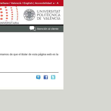
tellano
/
Valencià
/
English
|
Accesibilidad:
a
·
A
Atención al cliente
rmamos de que el titular de esta página web es la