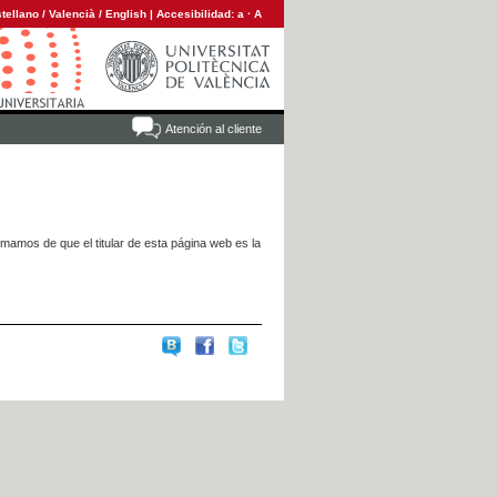
tellano
/
Valencià
/
English
|
Accesibilidad:
a
·
A
Atención al cliente
rmamos de que el titular de esta página web es la