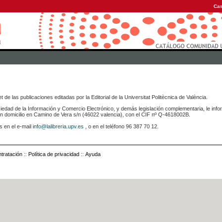
Cas
 de las publicaciones editadas por la Editorial de la Universitat Politècnica de València.
iedad de la Información y Comercio Electrónico, y demás legislación complementaria, le info
icilio en Camino de Vera s/n (46022 valencia), con el CIF nº Q-4618002B.
s en el e-mail
info@lalibreria.upv.es
, o en el teléfono 96 387 70 12.
tratación
::
Política de privacidad
::
Ayuda