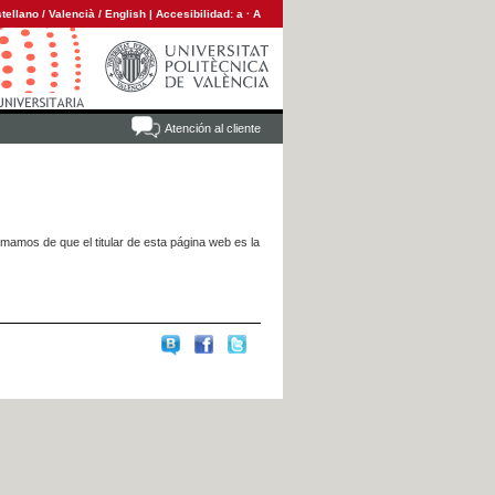
tellano
/
Valencià
/
English
|
Accesibilidad:
a
·
A
Atención al cliente
rmamos de que el titular de esta página web es la