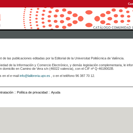
Cas
 de las publicaciones editadas por la Editorial de la Universitat Politècnica de València.
iedad de la Información y Comercio Electrónico, y demás legislación complementaria, le info
icilio en Camino de Vera s/n (46022 valencia), con el CIF nº Q-4618002B.
s en el e-mail
info@lalibreria.upv.es
, o en el teléfono 96 387 70 12.
tratación
::
Política de privacidad
::
Ayuda