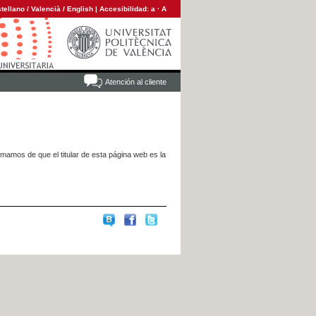
tellano
/
Valencià
/
English
|
Accesibilidad:
a
·
A
Atención al cliente
rmamos de que el titular de esta página web es la