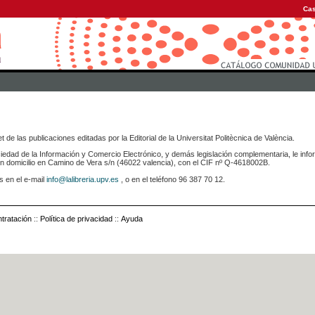
Cas
 de las publicaciones editadas por la Editorial de la Universitat Politècnica de València.
iedad de la Información y Comercio Electrónico, y demás legislación complementaria, le info
icilio en Camino de Vera s/n (46022 valencia), con el CIF nº Q-4618002B.
s en el e-mail
info@lalibreria.upv.es
, o en el teléfono 96 387 70 12.
tratación
::
Política de privacidad
::
Ayuda