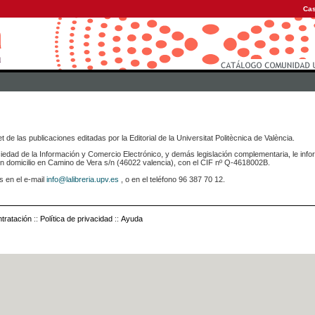
Cas
 de las publicaciones editadas por la Editorial de la Universitat Politècnica de València.
iedad de la Información y Comercio Electrónico, y demás legislación complementaria, le info
icilio en Camino de Vera s/n (46022 valencia), con el CIF nº Q-4618002B.
s en el e-mail
info@lalibreria.upv.es
, o en el teléfono 96 387 70 12.
tratación
::
Política de privacidad
::
Ayuda