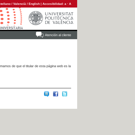
tellano
/
Valencià
/
English
|
Accesibilidad:
a
·
A
Atención al cliente
rmamos de que el titular de esta página web es la