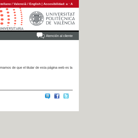
tellano
/
Valencià
/
English
|
Accesibilidad:
a
·
A
Atención al cliente
rmamos de que el titular de esta página web es la