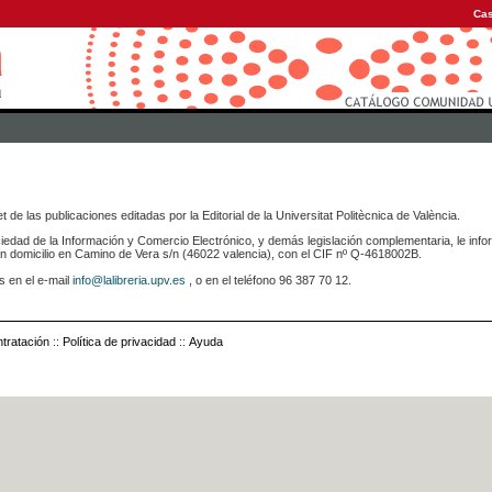
Cas
 de las publicaciones editadas por la Editorial de la Universitat Politècnica de València.
iedad de la Información y Comercio Electrónico, y demás legislación complementaria, le info
icilio en Camino de Vera s/n (46022 valencia), con el CIF nº Q-4618002B.
s en el e-mail
info@lalibreria.upv.es
, o en el teléfono 96 387 70 12.
tratación
::
Política de privacidad
::
Ayuda