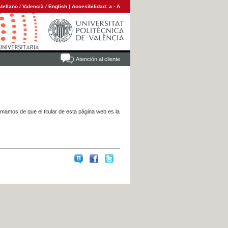
tellano
/
Valencià
/
English
|
Accesibilidad:
a
·
A
Atención al cliente
rmamos de que el titular de esta página web es la