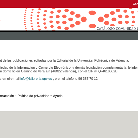
Cas
 de las publicaciones editadas por la Editorial de la Universitat Politècnica de València.
iedad de la Información y Comercio Electrónico, y demás legislación complementaria, le info
icilio en Camino de Vera s/n (46022 valencia), con el CIF nº Q-4618002B.
s en el e-mail
info@lalibreria.upv.es
, o en el teléfono 96 387 70 12.
tratación
::
Política de privacidad
::
Ayuda