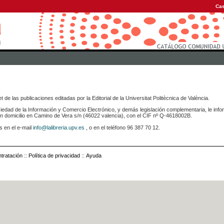
Cas
 de las publicaciones editadas por la Editorial de la Universitat Politècnica de València.
iedad de la Información y Comercio Electrónico, y demás legislación complementaria, le info
icilio en Camino de Vera s/n (46022 valencia), con el CIF nº Q-4618002B.
s en el e-mail
info@lalibreria.upv.es
, o en el teléfono 96 387 70 12.
tratación
::
Política de privacidad
::
Ayuda