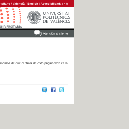
tellano
/
Valencià
/
English
|
Accesibilidad:
a
·
A
Atención al cliente
rmamos de que el titular de esta página web es la