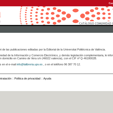
Cas
 de las publicaciones editadas por la Editorial de la Universitat Politècnica de València.
iedad de la Información y Comercio Electrónico, y demás legislación complementaria, le info
icilio en Camino de Vera s/n (46022 valencia), con el CIF nº Q-4618002B.
s en el e-mail
info@lalibreria.upv.es
, o en el teléfono 96 387 70 12.
tratación
::
Política de privacidad
::
Ayuda