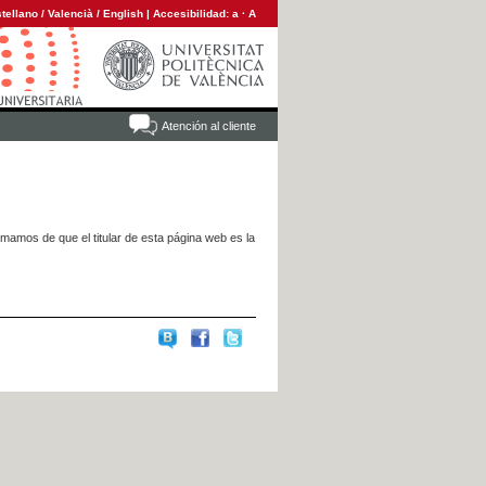
tellano
/
Valencià
/
English
|
Accesibilidad:
a
·
A
Atención al cliente
rmamos de que el titular de esta página web es la