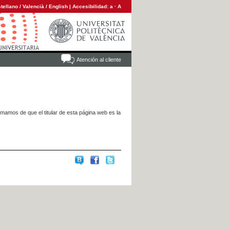
tellano
/
Valencià
/
English
|
Accesibilidad:
a
·
A
Atención al cliente
rmamos de que el titular de esta página web es la