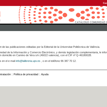
Cas
 de las publicaciones editadas por la Editorial de la Universitat Politècnica de València.
iedad de la Información y Comercio Electrónico, y demás legislación complementaria, le info
icilio en Camino de Vera s/n (46022 valencia), con el CIF nº Q-4618002B.
s en el e-mail
info@lalibreria.upv.es
, o en el teléfono 96 387 70 12.
tratación
::
Política de privacidad
::
Ayuda