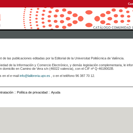
Cas
 de las publicaciones editadas por la Editorial de la Universitat Politècnica de València.
iedad de la Información y Comercio Electrónico, y demás legislación complementaria, le info
icilio en Camino de Vera s/n (46022 valencia), con el CIF nº Q-4618002B.
s en el e-mail
info@lalibreria.upv.es
, o en el teléfono 96 387 70 12.
tratación
::
Política de privacidad
::
Ayuda