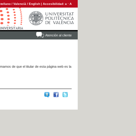
tellano
/
Valencià
/
English
|
Accesibilidad:
a
·
A
Atención al cliente
rmamos de que el titular de esta página web es la