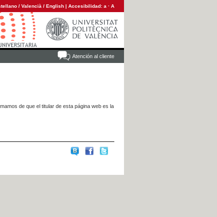
tellano
/
Valencià
/
English
|
Accesibilidad:
a
·
A
Atención al cliente
rmamos de que el titular de esta página web es la