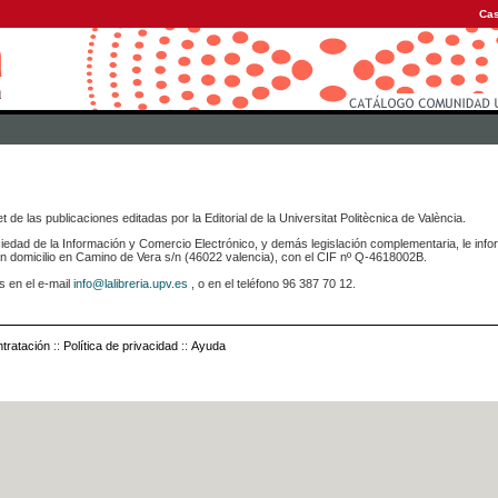
Cas
 de las publicaciones editadas por la Editorial de la Universitat Politècnica de València.
iedad de la Información y Comercio Electrónico, y demás legislación complementaria, le info
icilio en Camino de Vera s/n (46022 valencia), con el CIF nº Q-4618002B.
s en el e-mail
info@lalibreria.upv.es
, o en el teléfono 96 387 70 12.
tratación
::
Política de privacidad
::
Ayuda