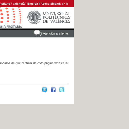
tellano
/
Valencià
/
English
|
Accesibilidad:
a
·
A
Atención al cliente
rmamos de que el titular de esta página web es la