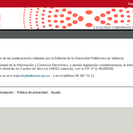
Cas
 de las publicaciones editadas por la Editorial de la Universitat Politècnica de València.
iedad de la Información y Comercio Electrónico, y demás legislación complementaria, le info
icilio en Camino de Vera s/n (46022 valencia), con el CIF nº Q-4618002B.
s en el e-mail
info@lalibreria.upv.es
, o en el teléfono 96 387 70 12.
tratación
::
Política de privacidad
::
Ayuda