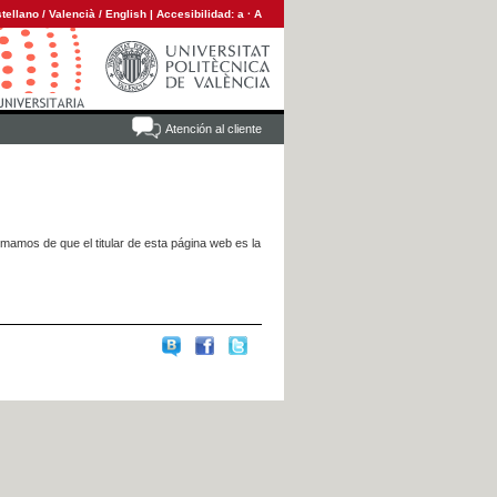
tellano
/
Valencià
/
English
|
Accesibilidad:
a
·
A
Atención al cliente
rmamos de que el titular de esta página web es la