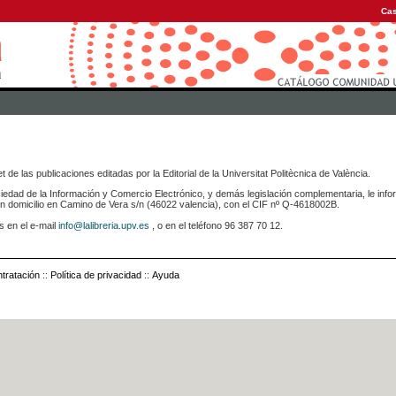
Cas
 de las publicaciones editadas por la Editorial de la Universitat Politècnica de València.
iedad de la Información y Comercio Electrónico, y demás legislación complementaria, le info
icilio en Camino de Vera s/n (46022 valencia), con el CIF nº Q-4618002B.
s en el e-mail
info@lalibreria.upv.es
, o en el teléfono 96 387 70 12.
tratación
::
Política de privacidad
::
Ayuda