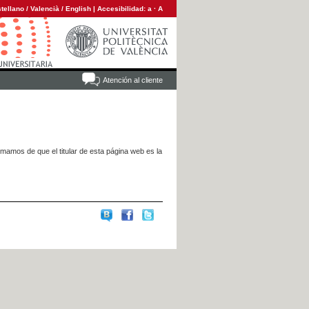
tellano
/
Valencià
/
English
|
Accesibilidad:
a
·
A
Atención al cliente
rmamos de que el titular de esta página web es la