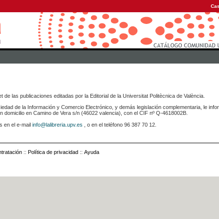
Cas
 de las publicaciones editadas por la Editorial de la Universitat Politècnica de València.
iedad de la Información y Comercio Electrónico, y demás legislación complementaria, le info
icilio en Camino de Vera s/n (46022 valencia), con el CIF nº Q-4618002B.
s en el e-mail
info@lalibreria.upv.es
, o en el teléfono 96 387 70 12.
tratación
::
Política de privacidad
::
Ayuda