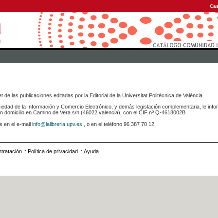
Cas
 de las publicaciones editadas por la Editorial de la Universitat Politècnica de València.
iedad de la Información y Comercio Electrónico, y demás legislación complementaria, le info
icilio en Camino de Vera s/n (46022 valencia), con el CIF nº Q-4618002B.
s en el e-mail
info@lalibreria.upv.es
, o en el teléfono 96 387 70 12.
tratación
::
Política de privacidad
::
Ayuda