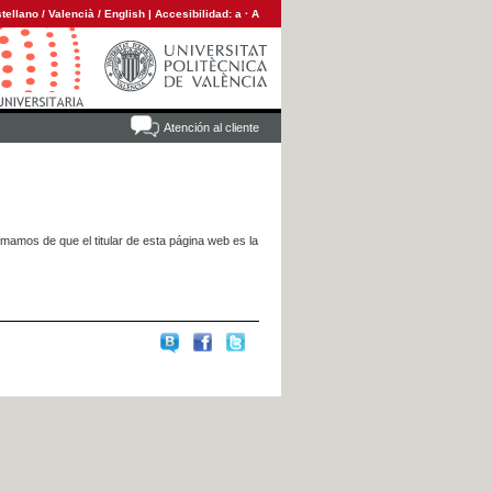
tellano
/
Valencià
/
English
|
Accesibilidad:
a
·
A
Atención al cliente
rmamos de que el titular de esta página web es la