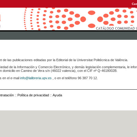
Cas
 de las publicaciones editadas por la Editorial de la Universitat Politècnica de València.
iedad de la Información y Comercio Electrónico, y demás legislación complementaria, le info
icilio en Camino de Vera s/n (46022 valencia), con el CIF nº Q-4618002B.
s en el e-mail
info@lalibreria.upv.es
, o en el teléfono 96 387 70 12.
tratación
::
Política de privacidad
::
Ayuda