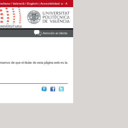
tellano
/
Valencià
/
English
|
Accesibilidad:
a
·
A
Atención al cliente
rmamos de que el titular de esta página web es la