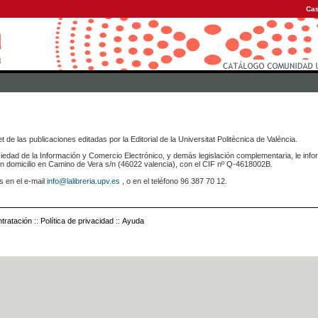
Cas
 de las publicaciones editadas por la Editorial de la Universitat Politècnica de València.
iedad de la Información y Comercio Electrónico, y demás legislación complementaria, le info
icilio en Camino de Vera s/n (46022 valencia), con el CIF nº Q-4618002B.
s en el e-mail
info@lalibreria.upv.es
, o en el teléfono 96 387 70 12.
tratación
::
Política de privacidad
::
Ayuda