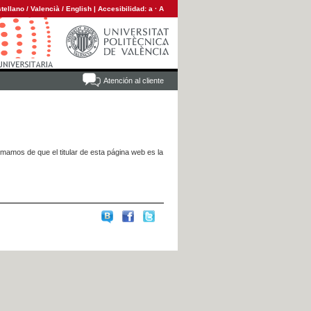
tellano
/
Valencià
/
English
|
Accesibilidad:
a
·
A
Atención al cliente
rmamos de que el titular de esta página web es la