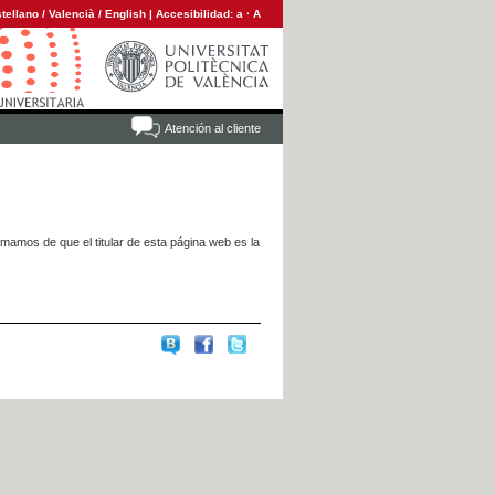
tellano
/
Valencià
/
English
|
Accesibilidad:
a
·
A
Atención al cliente
rmamos de que el titular de esta página web es la