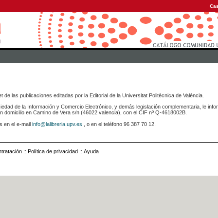
Cas
 de las publicaciones editadas por la Editorial de la Universitat Politècnica de València.
iedad de la Información y Comercio Electrónico, y demás legislación complementaria, le info
icilio en Camino de Vera s/n (46022 valencia), con el CIF nº Q-4618002B.
s en el e-mail
info@lalibreria.upv.es
, o en el teléfono 96 387 70 12.
tratación
::
Política de privacidad
::
Ayuda