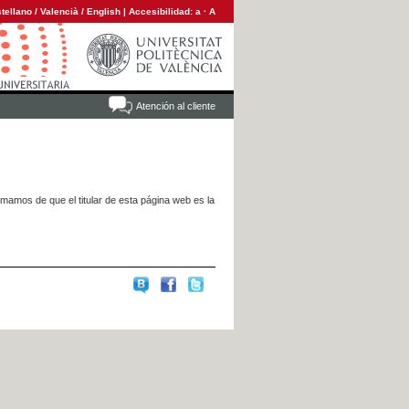
tellano
/
Valencià
/
English
|
Accesibilidad:
a
·
A
Atención al cliente
rmamos de que el titular de esta página web es la