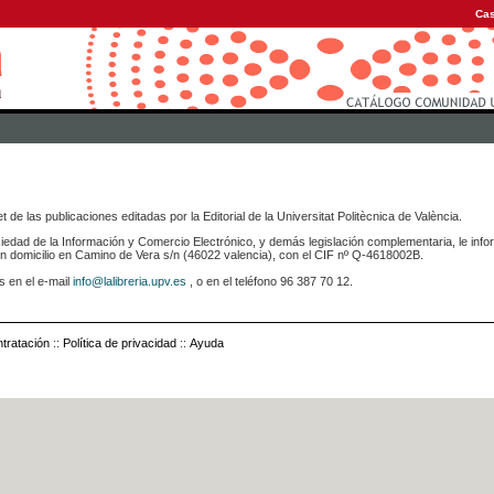
Cas
 de las publicaciones editadas por la Editorial de la Universitat Politècnica de València.
iedad de la Información y Comercio Electrónico, y demás legislación complementaria, le info
icilio en Camino de Vera s/n (46022 valencia), con el CIF nº Q-4618002B.
s en el e-mail
info@lalibreria.upv.es
, o en el teléfono 96 387 70 12.
tratación
::
Política de privacidad
::
Ayuda