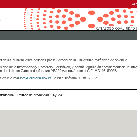
Cas
 de las publicaciones editadas por la Editorial de la Universitat Politècnica de València.
iedad de la Información y Comercio Electrónico, y demás legislación complementaria, le info
icilio en Camino de Vera s/n (46022 valencia), con el CIF nº Q-4618002B.
s en el e-mail
info@lalibreria.upv.es
, o en el teléfono 96 387 70 12.
tratación
::
Política de privacidad
::
Ayuda