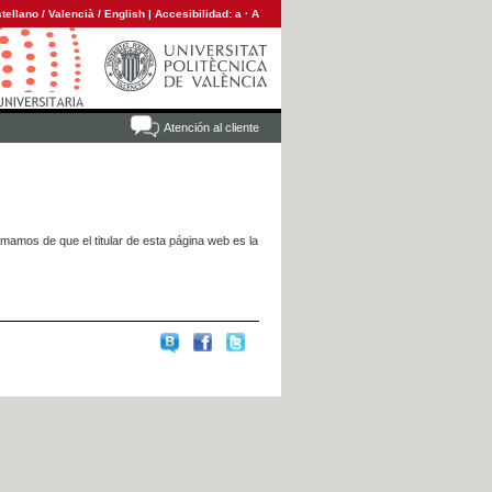
tellano
/
Valencià
/
English
|
Accesibilidad:
a
·
A
Atención al cliente
rmamos de que el titular de esta página web es la