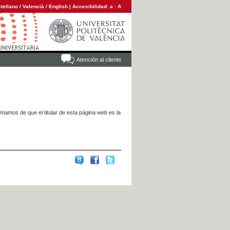
tellano
/
Valencià
/
English
|
Accesibilidad:
a
·
A
Atención al cliente
rmamos de que el titular de esta página web es la