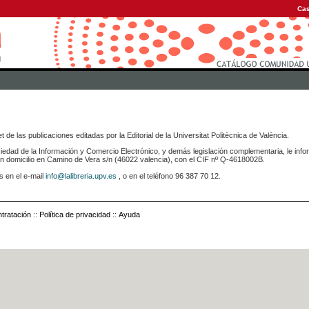
Cas
 de las publicaciones editadas por la Editorial de la Universitat Politècnica de València.
iedad de la Información y Comercio Electrónico, y demás legislación complementaria, le info
icilio en Camino de Vera s/n (46022 valencia), con el CIF nº Q-4618002B.
s en el e-mail
info@lalibreria.upv.es
, o en el teléfono 96 387 70 12.
tratación
::
Política de privacidad
::
Ayuda