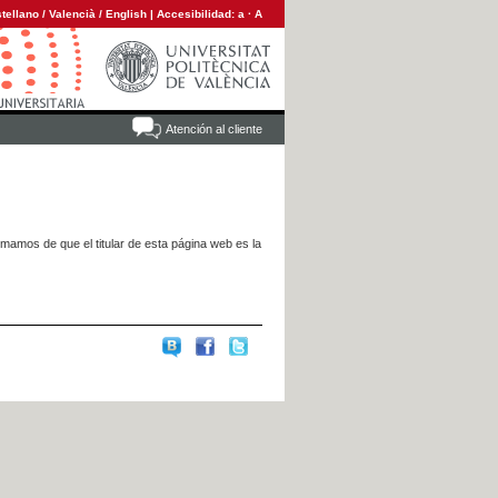
tellano
/
Valencià
/
English
|
Accesibilidad:
a
·
A
Atención al cliente
rmamos de que el titular de esta página web es la