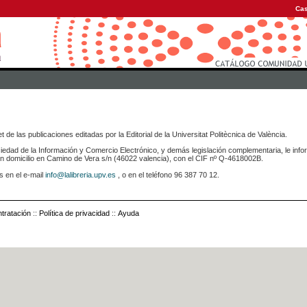
Cas
 de las publicaciones editadas por la Editorial de la Universitat Politècnica de València.
iedad de la Información y Comercio Electrónico, y demás legislación complementaria, le info
icilio en Camino de Vera s/n (46022 valencia), con el CIF nº Q-4618002B.
s en el e-mail
info@lalibreria.upv.es
, o en el teléfono 96 387 70 12.
tratación
::
Política de privacidad
::
Ayuda