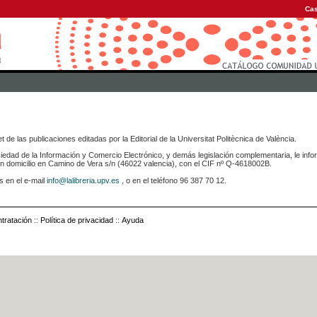
Cas
 de las publicaciones editadas por la Editorial de la Universitat Politècnica de València.
iedad de la Información y Comercio Electrónico, y demás legislación complementaria, le info
icilio en Camino de Vera s/n (46022 valencia), con el CIF nº Q-4618002B.
s en el e-mail
info@lalibreria.upv.es
, o en el teléfono 96 387 70 12.
tratación
::
Política de privacidad
::
Ayuda