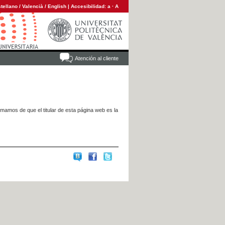
tellano
/
Valencià
/
English
|
Accesibilidad:
a
·
A
Atención al cliente
rmamos de que el titular de esta página web es la