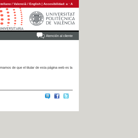
tellano
/
Valencià
/
English
|
Accesibilidad:
a
·
A
Atención al cliente
rmamos de que el titular de esta página web es la