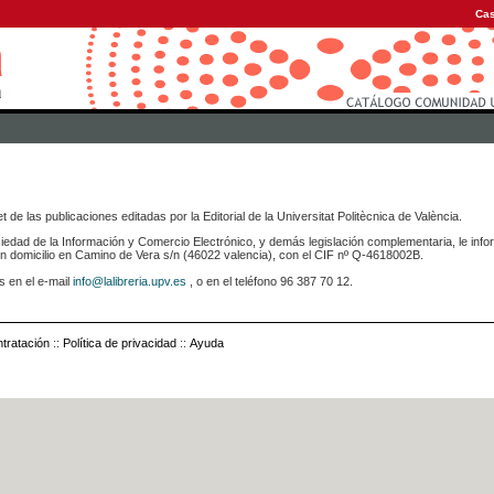
Cas
 de las publicaciones editadas por la Editorial de la Universitat Politècnica de València.
iedad de la Información y Comercio Electrónico, y demás legislación complementaria, le info
icilio en Camino de Vera s/n (46022 valencia), con el CIF nº Q-4618002B.
s en el e-mail
info@lalibreria.upv.es
, o en el teléfono 96 387 70 12.
tratación
::
Política de privacidad
::
Ayuda