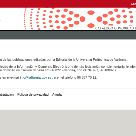
Cas
 de las publicaciones editadas por la Editorial de la Universitat Politècnica de València.
iedad de la Información y Comercio Electrónico, y demás legislación complementaria, le info
icilio en Camino de Vera s/n (46022 valencia), con el CIF nº Q-4618002B.
s en el e-mail
info@lalibreria.upv.es
, o en el teléfono 96 387 70 12.
tratación
::
Política de privacidad
::
Ayuda