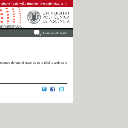
tellano
/
Valencià
/
English
|
Accesibilidad:
a
·
A
Atención al cliente
rmamos de que el titular de esta página web es la