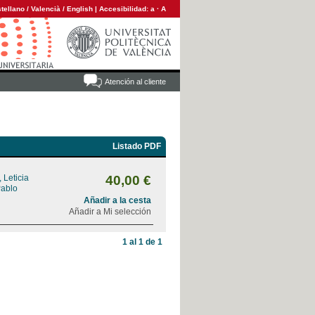
tellano
/
Valencià
/
English
|
Accesibilidad:
a
·
A
Atención al cliente
Listado PDF
 Leticia
40,00 €
Pablo
Añadir a la cesta
Añadir a Mi selección
1 al 1 de 1