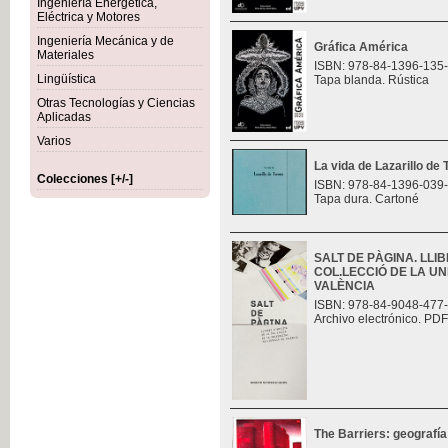
Ingeniería Energética,
Eléctrica y Motores
Ingeniería Mecánica y de
Gráfica América
Materiales
ISBN: 978-84-1396-135
Lingüística
Tapa blanda. Rústica
Otras Tecnologías y Ciencias
Aplicadas
Varios
La vida de Lazarillo de
Colecciones [+/-]
ISBN: 978-84-1396-039
Tapa dura. Cartoné
SALT DE PÀGINA. LLI
COL.LECCIÓ DE LA UN
VALÈNCIA
ISBN: 978-84-9048-477
Archivo electrónico. PDF
The Barriers: geografía