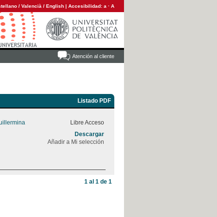
tellano
/
Valencià
/
English
|
Accesibilidad:
a
·
A
Atención al cliente
Listado PDF
illermina
Libre Acceso
Descargar
Añadir a Mi selección
1 al 1 de 1