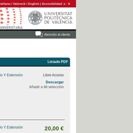
tellano
/
Valencià
/
English
|
Accesibilidad:
a
·
A
Atención al cliente
Listado PDF
do Y Extensión
Libre Acceso
Descargar
Añadir a Mi selección
do Y Extensión
20,00 €