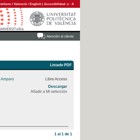
tellano
/
Valencià
/
English
|
Accesibilidad:
a
·
A
Atención al cliente
Listado PDF
, Amparo
Libre Acceso
Descargar
Añadir a Mi selección
1 al 1 de 1