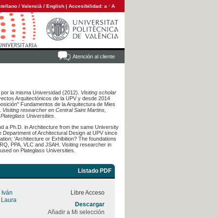
tellano
/
Valencià
/
English
|
Accesibilidad:
a
·
A
Atención al cliente
 por la misma Universidad (2012).
Visiting scholar
ectos Arquitectónicos de la UPV y desde 2014
posición" Fundamentos de la Arquitectura de Mies
.
Visiting researcher
en
Central Saint Martins,
s
Plateglass Universities
.
d a Ph.D. in Architecture from the same University
e Department of Architectural Design at UPV since
ation; 'Architecture or Exhibition? The foundations
ARQ, PPA, VLC and JSAH. Visiting researcher in
cused on Plateglass Universities.
Listado PDF
 Iván
Libre Acceso
, Laura
Descargar
Añadir a Mi selección