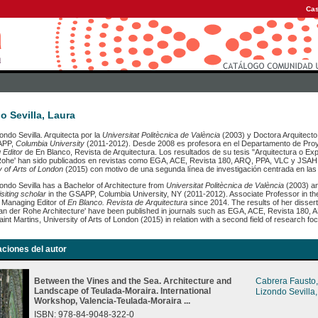
Cas
o Sevilla, Laura
ondo Sevilla. Arquitecta por la
Universitat Politècnica de València
(2003) y Doctora Arquitecto
APP,
Columbia University
(2011-2012). Desde 2008 es profesora en el Departamento de Proy
 Editor
de En Blanco, Revista de Arquitectura. Los resultados de su tesis "Arquitectura o Ex
Rohe' han sido publicados en revistas como EGA, ACE, Revista 180, ARQ, PPA, VLC y JSAH
y of Arts of London
(2015) con motivo de una segunda línea de investigación centrada en la
ondo Sevilla has a Bachelor of Architecture from
Universitat Politècnica de València
(2003) an
isiting scholar
in the GSAPP, Columbia University, NY (2011-2012). Associate Professor in th
 Managing Editor of
En Blanco. Revista de Arquitectura
since 2014. The results of her dissert
an der Rohe Architecture' have been published in journals such as EGA, ACE, Revista 180, 
aint Martins, University of Arts of London (2015) in relation with a second field of research fo
aciones del autor
Between the Vines and the Sea. Architecture and
Cabrera Fausto,
Landscape of Teulada-Moraira. International
Lizondo Sevilla
Workshop, Valencia-Teulada-Moraira ...
ISBN: 978-84-9048-322-0