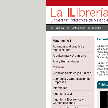
Principal
Contáctenos
Acceder
Lizond
Materias [+/-]
Laura Liz
Agronomía, Hidráulica y
en la GS
Medio Natural
Managing
van der 
Arquitectura y Urbanismo
Universit
Arte y Humanidades
Laura Liz
(2012).
V
Ciencias
2008 and
of Mies v
Ciencias Sociales y Jurídicas
Central S
Economía y Organización de
Empresas
Public
Informática
Ingeniería Civil
Ingeniería Electrónica y
Comunicaciones