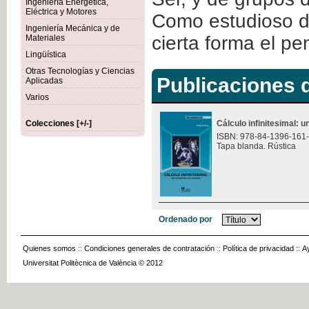
Ingeniería Energética,
Eléctrica y Motores
Como estudioso de
Ingeniería Mecánica y de
cierta forma el p
Materiales
Lingüística
Otras Tecnologías y Ciencias
Publicaciones d
Aplicadas
Varios
Colecciones [+/-]
Cálculo infinitesimal: u
ISBN: 978-84-1396-161
Tapa blanda. Rústica
Ordenado por
Quienes somos
::
Condiciones generales de contratación
::
Política de privacidad
::
A
Universitat Politècnica de València © 2012