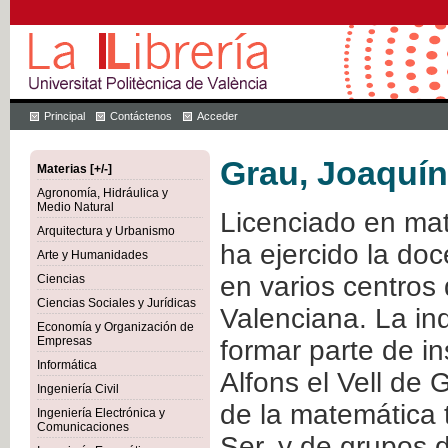
Principal
Contáctenos
Acceder
Grau, Joaquín
Materias [+/-]
Agronomía, Hidráulica y
Medio Natural
Licenciado en mat
Arquitectura y Urbanismo
ha ejercido la do
Arte y Humanidades
en varios centros
Ciencias
Ciencias Sociales y Jurídicas
Valenciana. La inq
Economía y Organización de
Empresas
formar parte de i
Informática
Alfons el Vell de 
Ingeniería Civil
de la matemática 
Ingeniería Electrónica y
Comunicaciones
Ser, y de grupos 