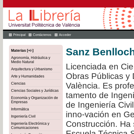
Principal
Contáctenos
Acceder
Sanz Benlloch
Materias [+/-]
Agronomía, Hidráulica y
Medio Natural
Licenciada en Cie
Arquitectura y Urbanismo
Obras Públicas y D
Arte y Humanidades
València. Es profe
Ciencias
Ciencias Sociales y Jurídicas
tamento de Ingeni
Economía y Organización de
Empresas
de Ingeniería Civi
Informática
inno-vación en Ge
Ingeniería Civil
Construcción. Ha 
Ingeniería Electrónica y
Comunicaciones
Escuela Técnica S