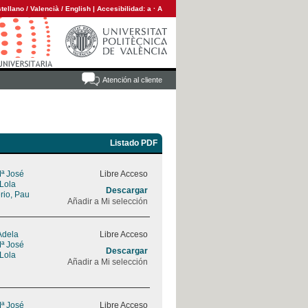
tellano
/
Valencià
/
English
|
Accesibilidad:
a
·
A
Atención al cliente
Listado PDF
Mª José
Libre Acceso
 Lola
Descargar
rio, Pau
Añadir a Mi selección
Adela
Libre Acceso
Mª José
Descargar
 Lola
Añadir a Mi selección
Mª José
Libre Acceso